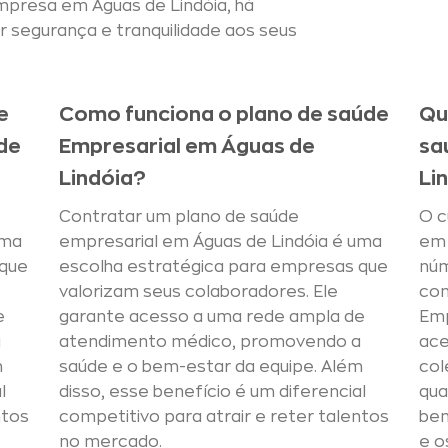
empresa em Águas de Lindóia, há
 segurança e tranquilidade aos seus
e
Como funciona o plano de saúde
Qu
de
Empresarial em Águas de
sa
Lindóia?
Li
Contratar um plano de saúde
O c
uma
empresarial em Águas de Lindóia é uma
em 
 que
escolha estratégica para empresas que
núm
valorizam seus colaboradores. Ele
con
e
garante acesso a uma rede ampla de
Emp
a
atendimento médico, promovendo a
ace
m
saúde e o bem-estar da equipe. Além
col
l
disso, esse benefício é um diferencial
qua
ntos
competitivo para atrair e reter talentos
ben
no mercado.
e o