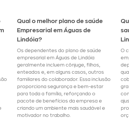
o
Qual o melhor plano de saúde
Qu
em
Empresarial em Águas de
sa
Lindóia?
Li
Os dependentes do plano de saúde
O c
empresarial em Águas de Lindóia
emp
geralmente incluem cônjuge, filhos,
dep
s
enteados e, em alguns casos, outros
qua
são
familiares do colaborador. Essa inclusão
cob
proporciona segurança e bem-estar
gra
para toda a família, reforçando o
con
pacote de benefícios da empresa e
aju
e
criando um ambiente mais saudável e
pr
motivador no trabalho.
orç