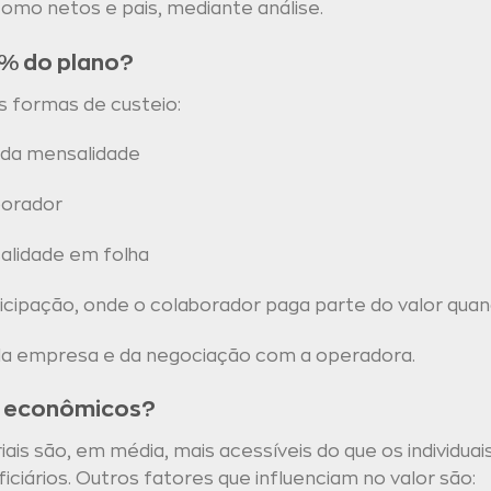
omo netos e pais, mediante análise.
% do plano?
s formas de custeio:
da mensalidade
borador
alidade em folha
ipação, onde o colaborador paga parte do valor quand
 da empresa e da negociação com a operadora.
s econômicos?
ais são, em média, mais acessíveis do que os individuai
ficiários. Outros fatores que influenciam no valor são: