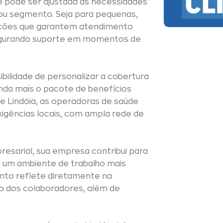
 e pode ser ajustada às necessidades
ou segmento. Seja para pequenas,
pções que garantem atendimento
segurando suporte em momentos de
bilidade de personalizar a cobertura
inda mais o pacote de benefícios
e Lindóia, as operadoras de saúde
gências locais, com ampla rede de
esarial, sua empresa contribui para
o um ambiente de trabalho mais
ento reflete diretamente na
ão dos colaboradores, além de