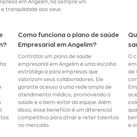
 empresa em Angelim, há sempre um
e tranquilidade aos seus
e
Como funciona o plano de saúde
Qu
m?
Empresarial em Angelim?
sa
Contratar um plano de saúde
O c
lha
empresarial em Angelim é uma escolha
em 
estratégica para empresas que
de 
valorizam seus colaboradores. Ele
con
e
garante acesso a uma rede ampla de
Emp
a
atendimento médico, promovendo a
ace
m
saúde e o bem-estar da equipe. Além
col
l
disso, esse benefício é um diferencial
qua
ntos
competitivo para atrair e reter talentos
ben
no mercado.
e o