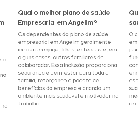
o
Qual o melhor plano de saúde
Qu
em
Empresarial em Angelim?
sa
Os dependentes do plano de saúde
O c
empresarial em Angelim geralmente
emp
incluem cônjuge, filhos, enteados e, em
por
alguns casos, outros familiares do
fun
 em
colaborador. Essa inclusão proporciona
con
segurança e bem-estar para toda a
emp
ona
família, reforçando o pacote de
esp
benefícios da empresa e criando um
sua
ambiente mais saudável e motivador no
mé
trabalho.
orç
 no