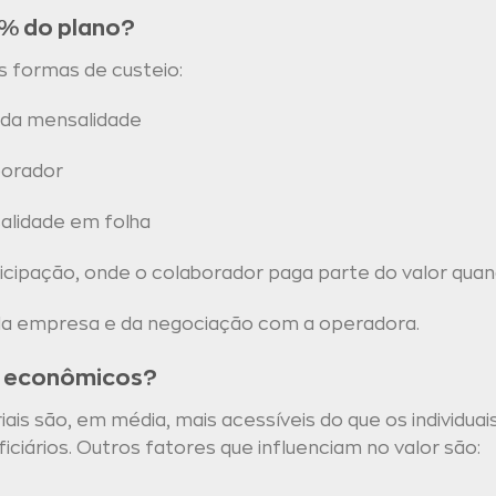
% do plano?
s formas de custeio:
da mensalidade
borador
alidade em folha
ipação, onde o colaborador paga parte do valor quand
 da empresa e da negociação com a operadora.
s econômicos?
ais são, em média, mais acessíveis do que os individuai
ficiários. Outros fatores que influenciam no valor são: