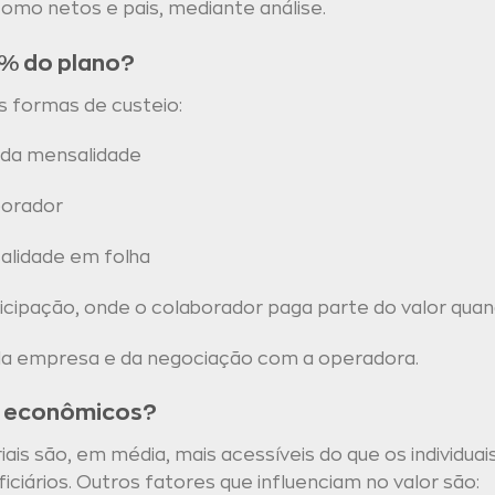
omo netos e pais, mediante análise.
% do plano?
s formas de custeio:
da mensalidade
borador
alidade em folha
ipação, onde o colaborador paga parte do valor quand
 da empresa e da negociação com a operadora.
s econômicos?
ais são, em média, mais acessíveis do que os individuai
ficiários. Outros fatores que influenciam no valor são: