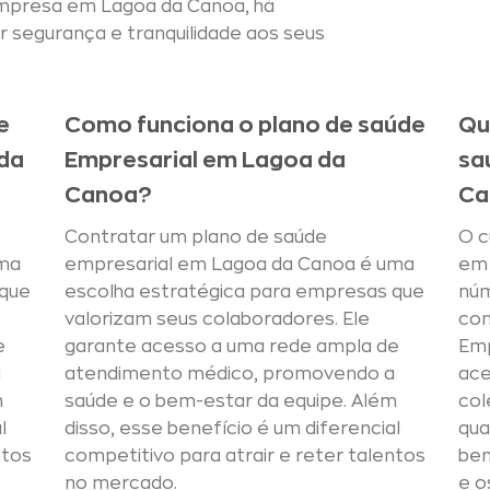
 empresa em Lagoa da Canoa, há
 segurança e tranquilidade aos seus
e
Como funciona o plano de saúde
Qu
da
Empresarial em Lagoa da
sa
Canoa?
Ca
Contratar um plano de saúde
O c
uma
empresarial em Lagoa da Canoa é uma
em 
 que
escolha estratégica para empresas que
núm
valorizam seus colaboradores. Ele
con
e
garante acesso a uma rede ampla de
Emp
a
atendimento médico, promovendo a
ace
m
saúde e o bem-estar da equipe. Além
col
l
disso, esse benefício é um diferencial
qua
ntos
competitivo para atrair e reter talentos
ben
no mercado.
e o