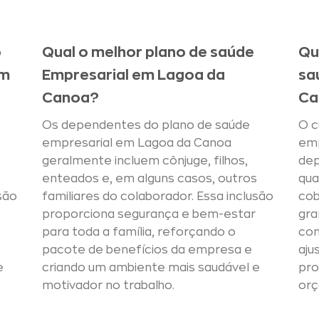
o
Qual o melhor plano de saúde
Qu
em
Empresarial em Lagoa da
sa
Canoa?
Ca
Os dependentes do plano de saúde
O c
empresarial em Lagoa da Canoa
emp
geralmente incluem cônjuge, filhos,
dep
s
enteados e, em alguns casos, outros
qua
são
familiares do colaborador. Essa inclusão
cob
proporciona segurança e bem-estar
gra
para toda a família, reforçando o
con
pacote de benefícios da empresa e
aju
e
criando um ambiente mais saudável e
pr
motivador no trabalho.
orç