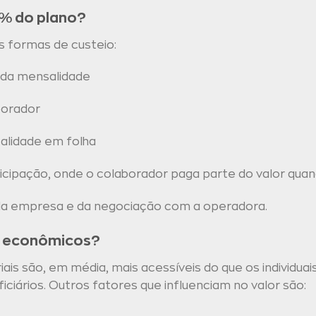
% do plano?
s formas de custeio:
da mensalidade
borador
alidade em folha
ipação, onde o colaborador paga parte do valor quand
 da empresa e da negociação com a operadora.
s econômicos?
ais são, em média, mais acessíveis do que os individuai
ficiários. Outros fatores que influenciam no valor são: