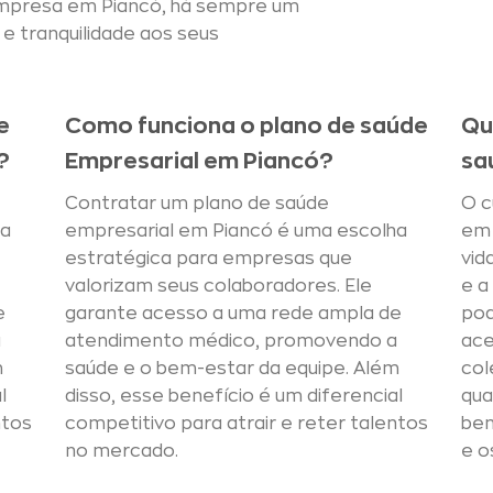
 empresa em Piancó, há sempre um
e tranquilidade aos seus
e
Como funciona o plano de saúde
Qu
?
Empresarial em Piancó?
sa
Contratar um plano de saúde
O c
ha
empresarial em Piancó é uma escolha
em 
estratégica para empresas que
vid
valorizam seus colaboradores. Ele
e a
e
garante acesso a uma rede ampla de
pod
a
atendimento médico, promovendo a
ace
m
saúde e o bem-estar da equipe. Além
col
l
disso, esse benefício é um diferencial
qua
ntos
competitivo para atrair e reter talentos
ben
no mercado.
e o