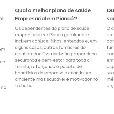
o
Qual o melhor plano de saúde
Qu
em
Empresarial em Piancó?
sa
Os dependentes do plano de saúde
O c
empresarial em Piancó geralmente
emp
incluem cônjuge, filhos, enteados e, em
por
alguns casos, outros familiares do
fun
 em
colaborador. Essa inclusão proporciona
con
segurança e bem-estar para toda a
emp
ona
família, reforçando o pacote de
esp
benefícios da empresa e criando um
sua
ambiente mais saudável e motivador no
mé
trabalho.
orç
 no