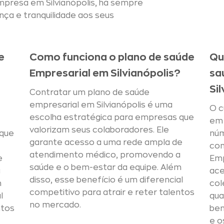
empresa em Silvianópolis, há sempre
nça e tranquilidade aos seus
e
Como funciona o plano de saúde
Qu
Empresarial em Silvianópolis?
sa
Si
Contratar um plano de saúde
empresarial em Silvianópolis é uma
O c
escolha estratégica para empresas que
em 
valorizam seus colaboradores. Ele
 que
núm
garante acesso a uma rede ampla de
con
atendimento médico, promovendo a
e
Emp
saúde e o bem-estar da equipe. Além
a
ace
disso, esse benefício é um diferencial
m
col
competitivo para atrair e reter talentos
l
qua
no mercado.
ntos
ben
e o