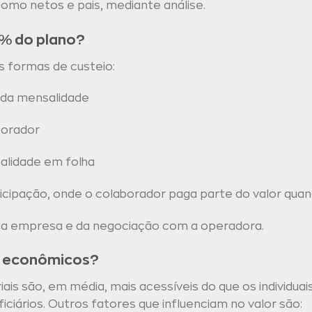
omo netos e pais, mediante análise.
% do plano?
s formas de custeio:
da mensalidade
borador
alidade em folha
ipação, onde o colaborador paga parte do valor quand
 da empresa e da negociação com a operadora.
s econômicos?
ais são, em média, mais acessíveis do que os individuai
ficiários. Outros fatores que influenciam no valor são: