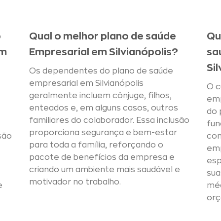
o
Qual o melhor plano de saúde
Qu
em
Empresarial em Silvianópolis?
sa
Si
Os dependentes do plano de saúde
empresarial em Silvianópolis
O c
geralmente incluem cônjuge, filhos,
emp
enteados e, em alguns casos, outros
do 
familiares do colaborador. Essa inclusão
s
fun
proporciona segurança e bem-estar
são
con
para toda a família, reforçando o
emp
pacote de benefícios da empresa e
esp
criando um ambiente mais saudável e
sua
motivador no trabalho.
e
mé
orç